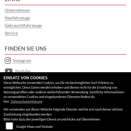
Unternehmen
Neufahrzeuge
Gebrauchtfahrzeuge
Service
FINDEN SIE UNS
Instagram
Youtube
EINSATZ VON COOKIES
Google Maps
Diese Webseite verwendet Cookies, um Dir ein bestmögliches Surf-Erlebnis zu
ermöglichen. Diese Daten werden erhoben und dienen nicht für die Erstellung von
Nutzungsprofilen oder anderer weiterführender Verwendung. Sämtliche Informationen
RECHTLICHES
zu verwendeten Cookies und eingebundenen Diensten findest du
hier:
Datenschutzerklärung
Wir verwenden auf dieser Website folgende Dienste, welche erst nach deiner aktiven
AGB
Zustimmung eingebunden werden.
Bitte hake dazu den jeweiligen Dienst an und klicke auf Übernehmen:
Impressum
Google Maps und Youtube